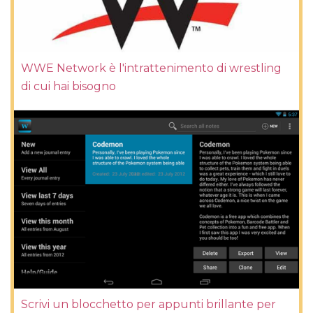
WWE Network è l'intrattenimento di wrestling
di cui hai bisogno
Scrivi un blocchetto per appunti brillante per