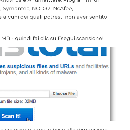
ro, Symantec, NOD32, NcAfee,
 alcuni dei quali potresti non aver sentito
 32 MB - quindi fai clic su Esegui scansione!
la scansione varia in base alla dimensione