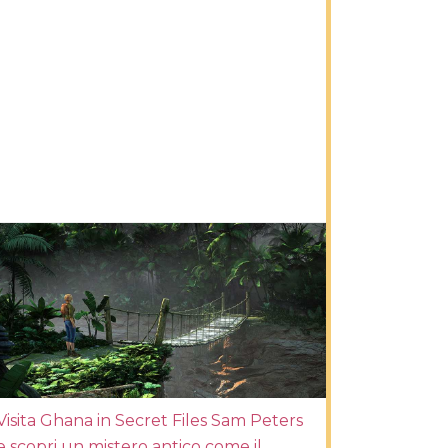
Visita Ghana in Secret Files Sam Peters
e scopri un mistero antico come il