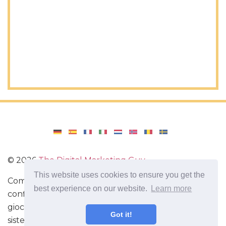
©
2026
The Digital Marketing Guy
This website uses cookies to ensure you get the
Come reinstallare Windows sul tuo computer, come
best experience on our website.
Learn more
configurare Windows. Recensioni di applicazioni e
giochi per Android, recensioni di gadget con il
Got it!
sistema Android.