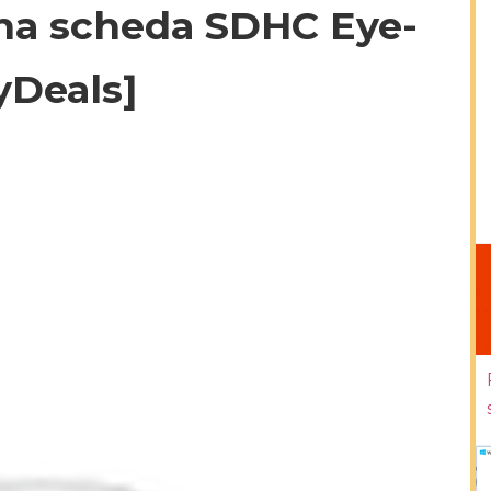
una scheda SDHC Eye-
yDeals]