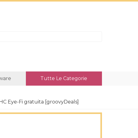
ware
Tutte Le Categorie
HC Eye-Fi gratuita [groovyDeals]