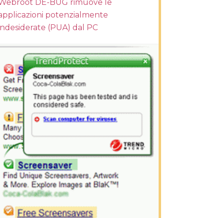
Webroot DE-BUG rimuove le
applicazioni potenzialmente
indesiderate (PUA) dal PC