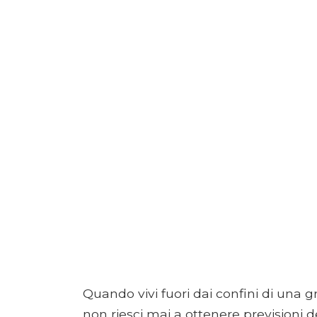
Quando vivi fuori dai confini di una g
non riesci mai a ottenere previsioni d