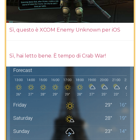
Sì, questo è XCOM Enemy Unknown per iOS
Sì, hai letto bene. È tempo di Crab War!