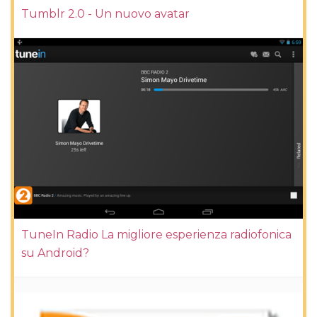
Tumblr 2.0 - Un nuovo avatar
TuneIn Radio La migliore esperienza radiofonica
su Android?