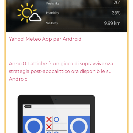
Yahoo! Meteo App per Android
Anno 0 Tattiche è un gioco di sopravvivenza
strategia post-apocalittico ora disponibile su
Android