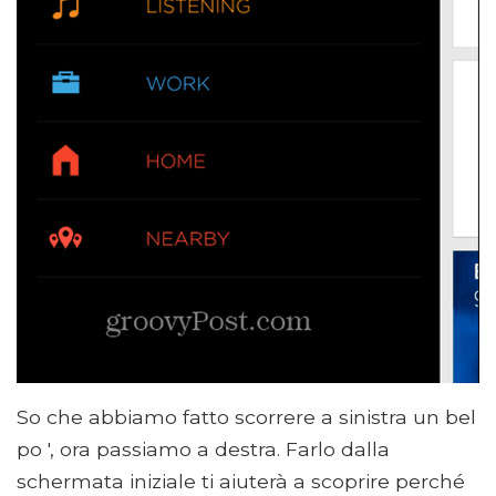
So che abbiamo fatto scorrere a sinistra un bel
po ', ora passiamo a destra. Farlo dalla
schermata iniziale ti aiuterà a scoprire perché