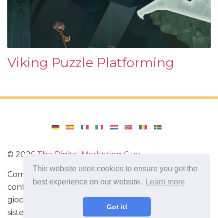
Viking Puzzle Platforming
©
2026
The Digital Marketing Guy
This website uses cookies to ensure you get the
Come reinstallare Windows sul tuo computer, come
best experience on our website.
Learn more
configurare Windows. Recensioni di applicazioni e
giochi per Android, recensioni di gadget con il
Got it!
sistema Android.