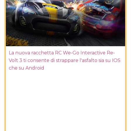
La nuova racchetta RC We-Go Interactive Re-
Volt 3 ti consente di strappare l'asfalto sia su IOS
che su Android